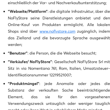
einschließlich der Vor- und Nachverkaufsunterstützung;
“Webseite/Plattform”
: die digitale Infrastruktur, über die
NoFlyStore seine Dienstleistungen anbietet und den
Online-Kauf von Produkten ermöglicht. Alle lokalen
Shops sind über
www.noflystore.com
zugänglich, inde
das Zielland und die bevorzugte Sprache ausgewählt
werden;
“Benutzer”
: die Person, die die Webseite besucht;
“Verkäufer/ NoFlyStore”
: Gesellschaft NoFlyStore Srl mi
Sitz in via Nomentana 761, Rom, Italien, Umsatzsteuer-
Identifikationsnummer 12219521007;
“Produktmängel”
: jede Anomalie oder jedes die
Substanz der verkauften Sache beeinträchtigende
Element, das sie für den vorgesehenen
Verwendungszweck untauglich oder weniger tauglich
macht oder ihren Wert in erheblichem Maße mindert.